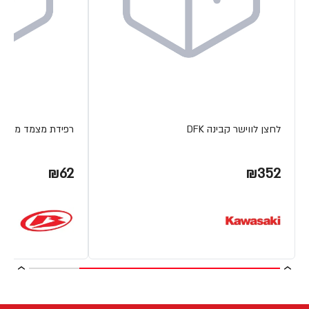
לחצן לווישר קבינה DFK
רפידת מצמד מתכת ETA
₪62
₪352