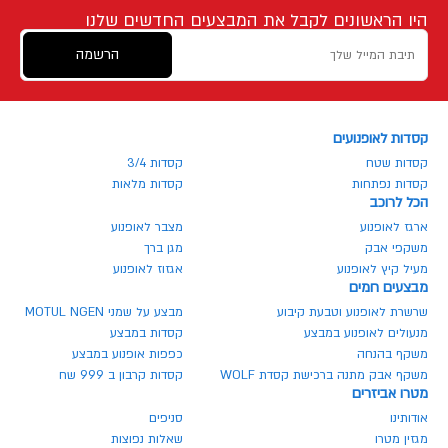
היו הראשונים לקבל את המבצעים החדשים שלנו
הרשמה
קסדות לאופנועים
קסדות שטח
קסדות 3/4
קסדות נפתחות
קסדות מלאות
הכל לרוכב
ארגז לאופנוע
מצבר לאופנוע
משקפי אבק
מגן ברך
מעיל קיץ לאופנוע
אגזוז לאופנוע
מבצעים חמים
שרשרת לאופנוע וטבעת קיבוע
מבצע על שמני MOTUL NGEN
מנעולים לאופנוע במבצע
קסדות במבצע
משקף בהנחה
כפפות אופנוע במבצע
משקף אבק מתנה ברכישת קסדת WOLF
קסדות קרבון ב 999 שח
מטרו אביזרים
אודותינו
סניפים
מגזין מטרו
שאלות נפוצות