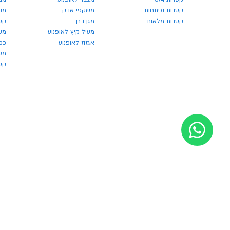
קסדות נפתחות
משקפי אבק
מנע
קסדות מלאות
מגן ברך
קס
מעיל קיץ לאופנוע
מש
אגזוז לאופנוע
כפ
משק
קסדו