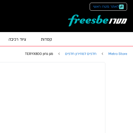
לאתר מטרו ראשי
קסדות
ציוד רכיבה
Metro Store
חלפים למחירון חלפים
מגן גחון TERYX800