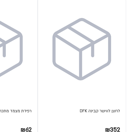
לחצן לווישר קבינה DFK
רפידת מצמד מתכת ETA
₪62
₪352