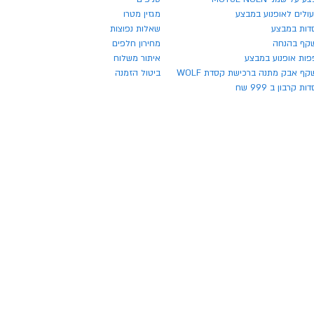
ולים לאופנוע במבצע
מגזין מטרו
דות במבצע
שאלות נפוצות
קף בהנחה
מחירון חלפים
פות אופנוע במבצע
איתור משלוח
ף אבק מתנה ברכישת קסדת WOLF
ביטול הזמנה
ת קרבון ב 999 שח