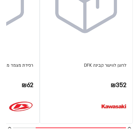
לחצן לווישר קבינה DFK
רפידת מצמד מתכת ETA
₪62
₪352