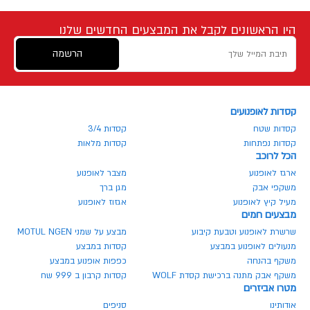
היו הראשונים לקבל את המבצעים החדשים שלנו
הרשמה
קסדות לאופנועים
קסדות שטח
קסדות 3/4
קסדות נפתחות
קסדות מלאות
הכל לרוכב
ארגז לאופנוע
מצבר לאופנוע
משקפי אבק
מגן ברך
מעיל קיץ לאופנוע
אגזוז לאופנוע
מבצעים חמים
שרשרת לאופנוע וטבעת קיבוע
מבצע על שמני MOTUL NGEN
מנעולים לאופנוע במבצע
קסדות במבצע
משקף בהנחה
כפפות אופנוע במבצע
משקף אבק מתנה ברכישת קסדת WOLF
קסדות קרבון ב 999 שח
מטרו אביזרים
אודותינו
סניפים