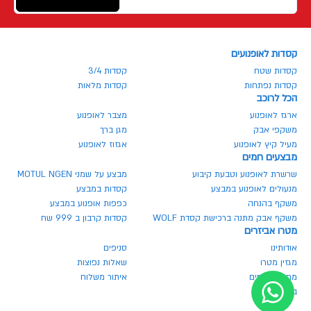
קסדות לאופנועים
קסדות שטח
קסדות 3/4
קסדות נפתחות
קסדות מלאות
הכל לרוכב
ארגז לאופנוע
מצבר לאופנוע
משקפי אבק
מגן ברך
מעיל קיץ לאופנוע
אגזוז לאופנוע
מבצעים חמים
שרשרת לאופנוע וטבעת קיבוע
מבצע על שמני MOTUL NGEN
מנעולים לאופנוע במבצע
קסדות במבצע
משקף בהנחה
כפפות אופנוע במבצע
משקף אבק מתנה ברכישת קסדת WOLF
קסדות קרבון ב 999 שח
מטרו אביזרים
אודותינו
סניפים
מגזין מטרו
שאלות נפוצות
מחירון חלפים
איתור משלוח
ביטול הזמנה