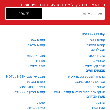
היו הראשונים לקבל את המבצעים החדשים שלנו
הרשמה
קסדות לאופנועים
קסדות שטח
קסדות 3/4
קסדות נפתחות
קסדות מלאות
הכל לרוכב
ארגז לאופנוע
מצבר לאופנוע
משקפי אבק
מגן ברך
מעיל קיץ לאופנוע
אגזוז לאופנוע
מבצעים חמים
שרשרת לאופנוע וטבעת קיבוע
מבצע על שמני MOTUL NGEN
מנעולים לאופנוע במבצע
קסדות במבצע
משקף בהנחה
כפפות אופנוע במבצע
משקף אבק מתנה ברכישת קסדת WOLF
קסדות קרבון ב 999 שח
מטרו אביזרים
אודותינו
סניפים
מגזין מטרו
שאלות נפוצות