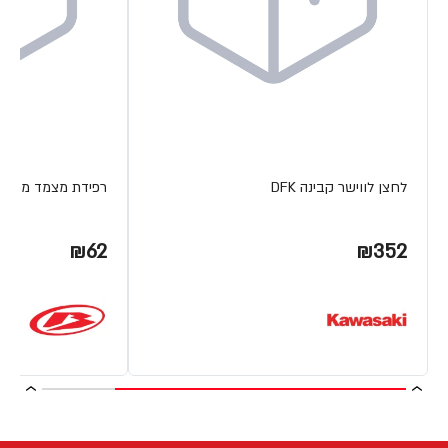
לחצן לווישר קבינה DFK
רפידת מצמד מתכת ETA
₪62
₪352