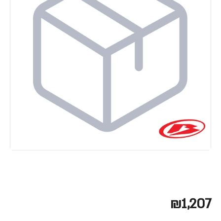
₪1,207