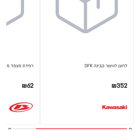
לחצן לווישר קבינה DFK
רפידת מצמד מתכת ETA
₪62
₪352