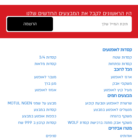
היו הראשונים לקבל את המבצעים החדשים שלנו
הרשמה
קסדות לאופנועים
קסדות שטח
קסדות 3/4
קסדות נפתחות
קסדות מלאות
הכל לרוכב
ארגז לאופנוע
מצבר לאופנוע
משקפי אבק
מגן ברך
מעיל קיץ לאופנוע
אגזוז לאופנוע
מבצעים חמים
שרשרת לאופנוע וטבעת קיבוע
מבצע על שמני MOTUL NGEN
מנעולים לאופנוע במבצע
קסדות במבצע
משקף בהנחה
כפפות אופנוע במבצע
משקף אבק מתנה ברכישת קסדת WOLF
קסדות קרבון ב 999 שח
מטרו אביזרים
אודותינו
סניפים