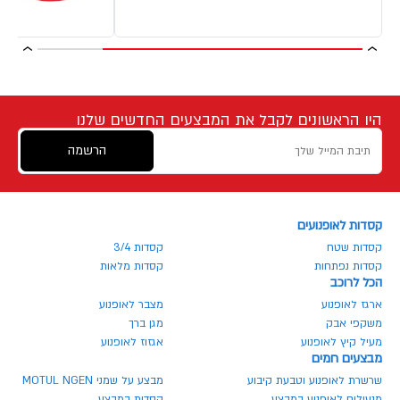
היו הראשונים לקבל את המבצעים החדשים שלנו
הרשמה
קסדות לאופנועים
קסדות שטח
קסדות 3/4
קסדות נפתחות
קסדות מלאות
הכל לרוכב
ארגז לאופנוע
מצבר לאופנוע
משקפי אבק
מגן ברך
מעיל קיץ לאופנוע
אגזוז לאופנוע
מבצעים חמים
שרשרת לאופנוע וטבעת קיבוע
מבצע על שמני MOTUL NGEN
מנעולים לאופנוע במבצע
קסדות במבצע