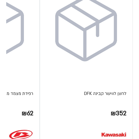
לחצן לווישר קבינה DFK
רפידת מצמד מתכת ETA
₪62
₪352