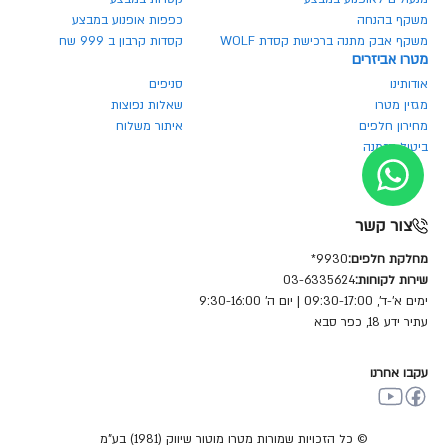
משקף בהנחה
כפפות אופנוע במבצע
משקף אבק מתנה ברכישת קסדת WOLF
קסדות קרבון ב 999 שח
מטרו אביזרים
אודותינו
סניפים
מגזין מטרו
שאלות נפוצות
מחירון חלפים
איתור משלוח
ביטול הזמנה
צור קשר
מחלקת חלפים:
9930*
שירות לקוחות:
03-6335624
ימים א'-ד', 09:30-17:00 | יום ה' 9:30-16:00
עתיר ידע 18, כפר סבא
עקבו אחרנו
© כל הזכויות שמורות מטרו מוטור שיווק (1981) בע"מ