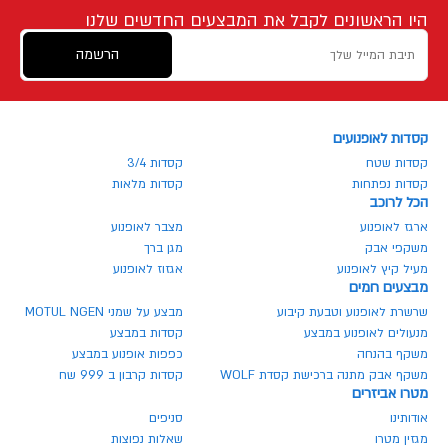
היו הראשונים לקבל את המבצעים החדשים שלנו
הרשמה
קסדות לאופנועים
קסדות שטח
קסדות 3/4
קסדות נפתחות
קסדות מלאות
הכל לרוכב
ארגז לאופנוע
מצבר לאופנוע
משקפי אבק
מגן ברך
מעיל קיץ לאופנוע
אגזוז לאופנוע
מבצעים חמים
שרשרת לאופנוע וטבעת קיבוע
מבצע על שמני MOTUL NGEN
מנעולים לאופנוע במבצע
קסדות במבצע
משקף בהנחה
כפפות אופנוע במבצע
משקף אבק מתנה ברכישת קסדת WOLF
קסדות קרבון ב 999 שח
מטרו אביזרים
אודותינו
סניפים
מגזין מטרו
שאלות נפוצות