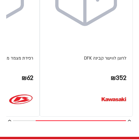
לחצן לווישר קבינה DFK
רפידת מצמד מתכת ETA
₪62
₪352