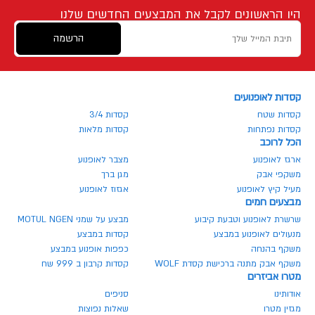
היו הראשונים לקבל את המבצעים החדשים שלנו
הרשמה
קסדות לאופנועים
קסדות שטח
קסדות 3/4
קסדות נפתחות
קסדות מלאות
הכל לרוכב
ארגז לאופנוע
מצבר לאופנוע
משקפי אבק
מגן ברך
מעיל קיץ לאופנוע
אגזוז לאופנוע
מבצעים חמים
שרשרת לאופנוע וטבעת קיבוע
מבצע על שמני MOTUL NGEN
מנעולים לאופנוע במבצע
קסדות במבצע
משקף בהנחה
כפפות אופנוע במבצע
משקף אבק מתנה ברכישת קסדת WOLF
קסדות קרבון ב 999 שח
מטרו אביזרים
אודותינו
סניפים
מגזין מטרו
שאלות נפוצות