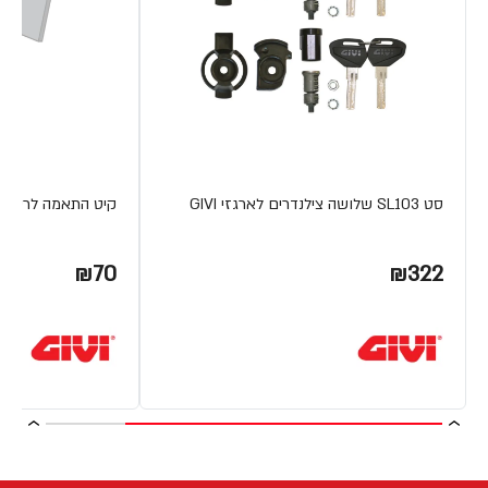
סט SL103 שלושה צילנדרים לארגזי GIVI
קיט התאמה לרשת מט
₪70
₪322