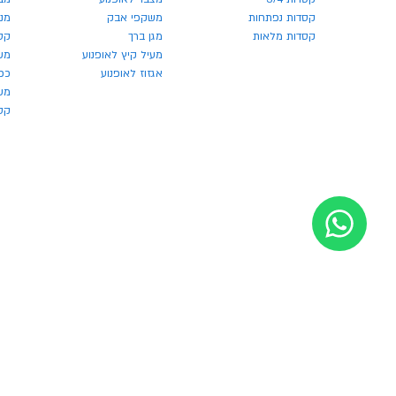
קסדות נפתחות
משקפי אבק
מנע
קסדות מלאות
מגן ברך
קס
מעיל קיץ לאופנוע
מש
אגזוז לאופנוע
כפ
משק
קסדו