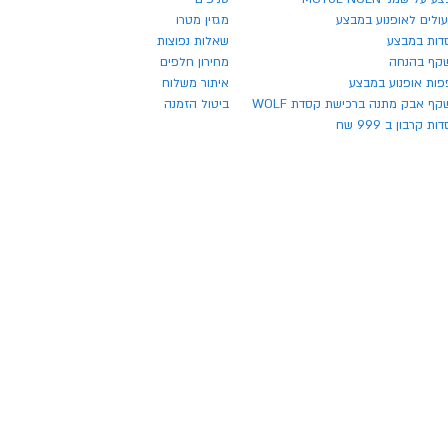
ולים לאופנוע במבצע
מגזין מטרו
דות במבצע
שאלות נפוצות
קף בהנחה
מחירון חלפים
פות אופנוע במבצע
איתור משלוח
ף אבק מתנה ברכישת קסדת WOLF
ביטול הזמנה
ת קרבון ב 999 שח