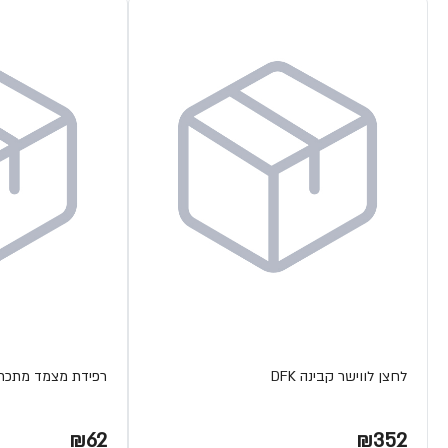
לחצן לווישר קבינה DFK
רפידת מצמד מתכת ETA
₪62
₪352