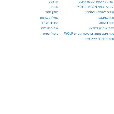
שרת לאופנוע וטבעת קיבוע
אודותינו
 על שמני MOTUL NGEN
סניפים
ולים לאופנוע במבצע
מגזין מטרו
דות במבצע
שאלות נפוצות
קף בהנחה
מחירון חלפים
פות אופנוע במבצע
איתור משלוח
ף אבק מתנה ברכישת קסדת WOLF
ביטול הזמנה
ת קרבון ב 999 שח