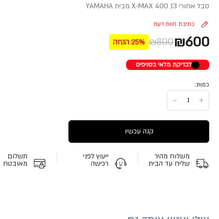
סבל אחורי X-MAX 400 13 מבית YAMAHA
כתיבת חוות דעת
₪600
₪800
25% הנחה
לבדיקת מלאי בסניפים
כמות:
קנה עכשיו
משלוח מהיר
ייעוץ לפני
תשלום
שליח עד הבית
רכישה
מאובטח