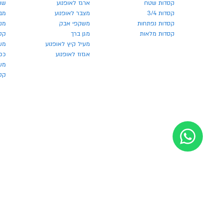
קסדות שטח
ארגז לאופנוע
שר
קסדות 3/4
מצבר לאופנוע
מבצע
קסדות נפתחות
משקפי אבק
מנע
קסדות מלאות
מגן ברך
קס
מעיל קיץ לאופנוע
מש
אגזוז לאופנוע
כפ
משק
קסדו