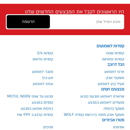
היו הראשונים לקבל את המבצעים החדשים שלנו
הרשמה
קסדות לאופנועים
קסדות שטח
קסדות 3/4
קסדות נפתחות
קסדות מלאות
הכל לרוכב
ארגז לאופנוע
מצבר לאופנוע
משקפי אבק
מגן ברך
מעיל קיץ לאופנוע
אגזוז לאופנוע
מבצעים חמים
שרשרת לאופנוע וטבעת קיבוע
מבצע על שמני MOTUL NGEN
מנעולים לאופנוע במבצע
קסדות במבצע
משקף בהנחה
כפפות אופנוע במבצע
משקף אבק מתנה ברכישת קסדת WOLF
קסדות קרבון ב 999 שח
מטרו אביזרים
אודותינו
סניפים