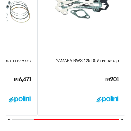
קיט אטמים YAMAHA BWS 125 D59
קיט צילינדר מוש. פ
₪6,671
₪201