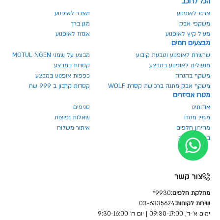
הכל לרוכב
ארגז לאופנוע
מצבר לאופנוע
משקפי אבק
מגן ברך
מעיל קיץ לאופנוע
אגזוז לאופנוע
מבצעים חמים
שרשרת לאופנוע וטבעת קיבוע
מבצע על שמני MOTUL NGEN
מנעולים לאופנוע במבצע
קסדות במבצע
משקף בהנחה
כפפות אופנוע במבצע
משקף אבק מתנה ברכישת קסדת WOLF
קסדות קרבון ב 999 שח
מטרו אביזרים
אודותינו
סניפים
מגזין מטרו
שאלות נפוצות
מחירון חלפים
איתור משלוח
ביטול הזמנה
צור קשר
מחלקת חלפים:
9930*
שירות לקוחות:
03-6335624
ימים א'-ד', 09:30-17:00 | יום ה' 9:30-16:00