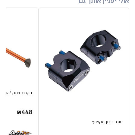
אולי יעניין אותך גם
בקרת זינוק "הול שוט"0- 450
₪448
סוגר כידון מקצועי