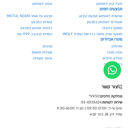
מעיל קיץ לאופנוע
אגזוז לאופנוע
מבצעים חמים
שרשרת לאופנוע וטבעת קיבוע
מבצע על שמני MOTUL NGEN
מנעולים לאופנוע במבצע
קסדות במבצע
משקף בהנחה
כפפות אופנוע במבצע
משקף אבק מתנה ברכישת קסדת WOLF
קסדות קרבון ב 999 שח
מטרו אביזרים
אודותינו
סניפים
מגזין מטרו
שאלות נפוצות
מחירון חלפים
איתור משלוח
ביטול הזמנה
צור קשר
מחלקת חלפים:
9930*
שירות לקוחות:
03-6335624
ימים א'-ד', 09:30-17:00 | יום ה' 9:30-16:00
עתיר ידע 18, כפר סבא