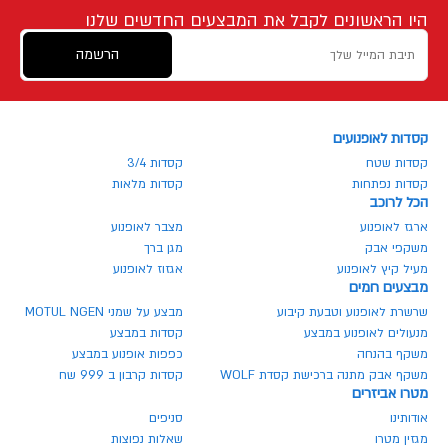
היו הראשונים לקבל את המבצעים החדשים שלנו
הרשמה
קסדות לאופנועים
קסדות שטח
קסדות 3/4
קסדות נפתחות
קסדות מלאות
הכל לרוכב
ארגז לאופנוע
מצבר לאופנוע
משקפי אבק
מגן ברך
מעיל קיץ לאופנוע
אגזוז לאופנוע
מבצעים חמים
שרשרת לאופנוע וטבעת קיבוע
מבצע על שמני MOTUL NGEN
מנעולים לאופנוע במבצע
קסדות במבצע
משקף בהנחה
כפפות אופנוע במבצע
משקף אבק מתנה ברכישת קסדת WOLF
קסדות קרבון ב 999 שח
מטרו אביזרים
אודותינו
סניפים
מגזין מטרו
שאלות נפוצות