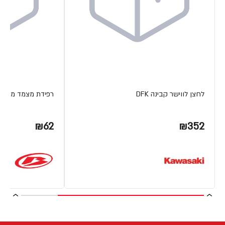
לחצן לווישר קבינה DFK
רפידת מצמד מתכת ETA
₪62
₪352