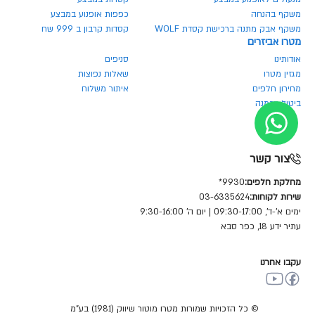
משקף בהנחה
כפפות אופנוע במבצע
משקף אבק מתנה ברכישת קסדת WOLF
קסדות קרבון ב 999 שח
מטרו אביזרים
אודותינו
סניפים
מגזין מטרו
שאלות נפוצות
מחירון חלפים
איתור משלוח
ביטול הזמנה
צור קשר
מחלקת חלפים:
9930*
שירות לקוחות:
03-6335624
ימים א'-ד', 09:30-17:00 | יום ה' 9:30-16:00
עתיר ידע 18, כפר סבא
עקבו אחרנו
© כל הזכויות שמורות מטרו מוטור שיווק (1981) בע"מ