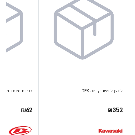
לחצן לווישר קבינה DFK
רפידת מצמד מתכת ETA
₪62
₪352