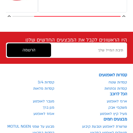
היו הראשונים לקבל את המבצעים החדשים שלנו
הרשמה
קסדות לאופנועים
קסדות שטח
קסדות 3/4
קסדות נפתחות
קסדות מלאות
הכל לרוכב
ארגז לאופנוע
מצבר לאופנוע
משקפי אבק
מגן ברך
מעיל קיץ לאופנוע
אגזוז לאופנוע
מבצעים חמים
שרשרת לאופנוע וטבעת קיבוע
מבצע על שמני MOTUL NGEN
מנעולים לאופנוע במבצע
קסדות במבצע