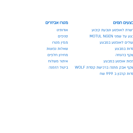
צעים חמים
מטרו אביזרים
שרת לאופנוע וטבעת קיבוע
אודותינו
 על שמני MOTUL NGEN
סניפים
ולים לאופנוע במבצע
מגזין מטרו
דות במבצע
שאלות נפוצות
קף בהנחה
מחירון חלפים
פות אופנוע במבצע
איתור משלוח
ף אבק מתנה ברכישת קסדת WOLF
ביטול הזמנה
ת קרבון ב 999 שח