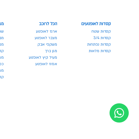
קסדות לאופנועים
הכל לרוכב
מב
קסדות שטח
ארגז לאופנוע
שר
קסדות 3/4
מצבר לאופנוע
מבצע
קסדות נפתחות
משקפי אבק
מנע
קסדות מלאות
מגן ברך
קס
מעיל קיץ לאופנוע
מש
אגזוז לאופנוע
כפ
משק
קסדו