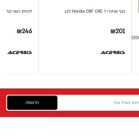
כנף אחורי ל Honda CRF CRE לבן
לוחית רשוי קדמית Honda לבן RF 250R/450R
₪246
₪201
הרשמה