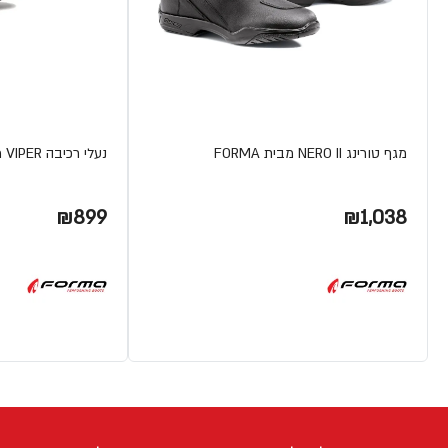
מגף טורינג NERO II מבית FORMA
נעלי רכיבה VIPER מבית FORMA
₪899
₪1,038