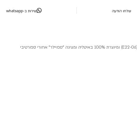
שלחו הודעה
שירות ב-whatsapp
ה - N60-6 SPORT מבית NOLAN איטליה היא קסדה מלאה עם משקף שמש פנימי, קסדה איכותית ובטיחותית במיוחד העומדת בתקינה האירופאית החדשה (E22-06) ומיוצרת 100% באיטליה ומציגה "ספויילר" אחורי ספורטיבי