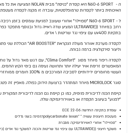
האיכותית ביותר לקסדות טרמופלסטיות, עובדה זו מקנה לקסדה מעטפת איכותית 
ל - N60-6 SPORT "ספויילר" אחורי שעוצב למניעת עומסים 
בתקינת uv400 עם ציפוי נגד שריטות \ אדים.
לקסדה מערכת אוורור מ
וליצור סירקולציה ברמה גבוהה.
לקסדה ריפוד מיוחד מסוג " Comfort
המאפשרים זרימת אויר יעילה יותר ותחושה נעימה גם בימי הקיץ החמים. כ
העשוי מחומרים ידידותיים לסביבה המורכבים מ 100% חומרים ממוחזרים.
סוגר MICROLOCK מיוחד המתהדר ברצועת הידוק כפולה. מאפיין זה פטנט בלעדי לחברת NOLAN, פטנט זה מציע נוחות שימוש מבלי להתפשר על בטיחות הקסדה.
"לפגוע" בעיצוב הקסדה או באווירודינמיקה שלה.
עומדת בתקינה החדשה ECE 22-06
מעטפת חיצונית עשויה " “polycarbonate lexanהזמינה בשני גדלים
"ספויילר" אחורי לאווירודינמיקה מוגברת
משקף חיצוני ((ULTRAWIDE עם ציפוי נגד שריטות והכנה למשקף נגד אדים (כלול האריזה)