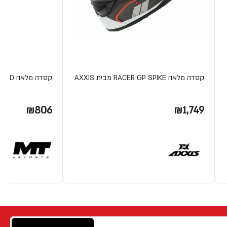
קסדה מלאה RACER GP SPIKE מבית AXXIS
קסדה מלאה THUNDER 4 SV SOLID מבית MT
₪806
₪1,749