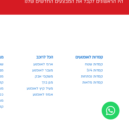
היו הראשונים לקבל את המבצעים החדשים שלנו
קסדות לאופנועים
הכל לרוכב
מב
קסדות שטח
ארגז לאופנוע
שר
קסדות 3/4
מצבר לאופנוע
מבצע
קסדות נפתחות
משקפי אבק
מנע
קסדות מלאות
מגן ברך
קס
מעיל קיץ לאופנוע
מש
אגזוז לאופנוע
כפ
משק
קסדו