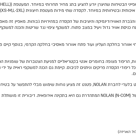
ובטיחותית במיוחד. לקסדה שתי מידות מעטפת חיצונית (XS-M,L-2XL).
בזמן רכיבה והגברת האווירודינמיקה והיציבות של הקסדה במהירויות גבוהות. מאפיין 
עולה הנקראת "AIR BOOSTER" הכוללת שני פתחי אוורור בחלקה העליון ועוד פתח אוורור מאסיבי בחלקה
Clima", עם דגש מאד גדול על נוחות, הריפוד מצופה בחומרים אנטי בקטריאליים למניעת הצטברות ש
ל ריפודי הקסדה פריקים וניתנים לכיבוס. קיימת גם הכנה למשקפי ראייה על ידי
קיימת הכנה לדיבורית פנימית, כמו כן קיימת גם הכנה לדיבורית המקורית של NOLAN (N-COM) המתהדר