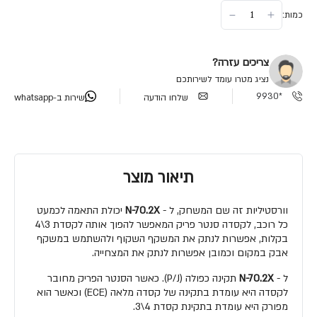
כמות:
צריכים עזרה?
נציג מטרו עומד לשירותכם
*9930
שלחו הודעה
שירות ב-whatsapp
תיאור מוצר
וורסטיליות זה שם המשחק, ל -
N-70.2X
יכולת התאמה לכמעט
כל רוכב, לקסדה סנטר פריק המאפשר להפוך אותה לקסדת 3\4
בקלות, אפשרות לנתק את המשקף השקוף ולהשתמש במשקף
אבק במקום וכמובן אפשרות לנתק את המצחייה.
ל -
N-70.2X
תקינה כפולה (P/J). כאשר הסנטר הפריק מחובר
לקסדה היא עומדת בתקינה של קסדה מלאה (ECE) וכאשר הוא
מפורק היא עומדת בתקינת קסדת 4\3.