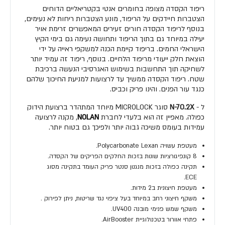
ריפוד הקסדה מצופה בחומרים אנטי בקטריאליים הדוחים
הצטברות חיידקים על הריפוד, מונע הצטברות ריחות לא נעימים,
בנוסף לריפוד הקסדה חורים זעירים המאפשרים זרימת אויר
יעילה במיוחד גם בתוך הריפוד ותחושה נעימה גם בימי הקיץ
הישראלי החמים. בריפוד קיימת הכנה למשקפי ראייה על ידי
הוצאת חלק ייעודי מריפוד הלחיים. בנוסף, ריפוד זה עמיד יותר
לשחיקה תוך התחשבות בשימוש האגרסיבי הנעשה ברכיבת
שטח. ריפוד הקסדה ממשיך עד לרצועות למניעת החיכוך שלהם
כנגד עור הפנים. והינו פריק וכביס.
ל -
N-70.2X
סוגר MICROLOCK מיוחד המתהדר ברצועת הידוק
כפולה. מאפיין זה הוא בלעדי לחברת
NOLAN
, מקנה לרצועה
עמידות בעומס משיכה גבוה יותר ולפיכך גם בטוח יותר.
מעטפת עשויה Polycarbonate Lexan.
8 קונפיגורציות שונות בזכות החלקים הפריקים של הקסדה.
תקינה כפולה בזכות מנגנון סנטר פריק העומד בתקינה מסוג
ECE.
מעטפת חיצונית ב2 מידות.
משקף חיצוני רחב במיוחד בעל ציפוי נגד שריטות, ניתן לפירוק .
משקף שמש פנימי מובנה UV400.
פתחי אוורור בטכנולוגיית AirBooster.