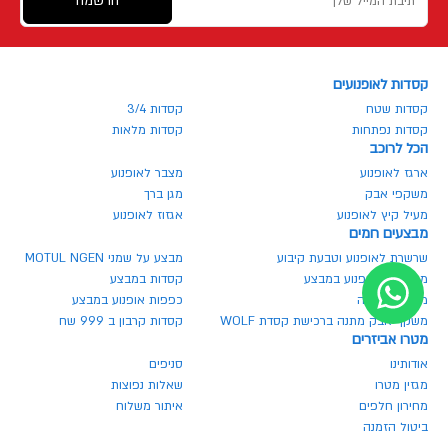
הרשמה
קסדות לאופנועים
קסדות שטח
קסדות 3/4
קסדות נפתחות
קסדות מלאות
הכל לרוכב
ארגז לאופנוע
מצבר לאופנוע
משקפי אבק
מגן ברך
מעיל קיץ לאופנוע
אגזוז לאופנוע
מבצעים חמים
שרשרת לאופנוע וטבעת קיבוע
מבצע על שמני MOTUL NGEN
מנעולים לאופנוע במבצע
קסדות במבצע
משקף בהנחה
כפפות אופנוע במבצע
משקף אבק מתנה ברכישת קסדת WOLF
קסדות קרבון ב 999 שח
מטרו אביזרים
אודותינו
סניפים
מגזין מטרו
שאלות נפוצות
מחירון חלפים
איתור משלוח
ביטול הזמנה