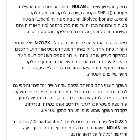
כחלק מהניסיון שצברה
NOLAN
במהלך עשרות שנות הפעילות,
מעטפת ((SHELL הקסדה עשויה פולי קרבונט מסוג לקסן
(Polycarbonate Lexan), תרכובת מסוג זה (Lexan) מציעה
בטיחות ותכונות מבניות עדיפות בכל פרמטר (פיזור אנרגיה ,יחס
קשיחות משקל ועוד) על תרכובת פוליקרבונט סטנדרטית.
כיאה לקסדה המתאימה לשימוש בשטח ל -
N-70.2X
שלל פתחי
אוורור. פתח אחד גדול באזור הסנטר המכניס אוורור ישיר לפנים
ובחלקה העליון עוד 3 פתחי אוורור נוספים העוזרים לשמור על
הראש יבש גם בימים הכי חמים של השנה. בנוסף בחלקה
האחורי מוקמו פתחי יצאה התורמים לסירקולציה יעילה וקירור
מהיר של פנים הקסדה.
משקף חיצוני רחב במיוחד מספק שדה ראייה "מדהים" והיקפי גם
לגובה וגם לרוחב. בזכות גודל מפתח המשקף ניתן לשים משקפי
אבק גם מבלי לנתק את משקף הקסדה, רוכב שמחפש לחסוך
עוד קצת משקל יוכל לנתק ולהרכיב אותו בקלות ובזריזות.
לקסדה משקף שמש פנימי העומד בתקן UV400.
ל
N-70.2X
ריפוד מיוחד בטכנולוגית "Clima-Comfort", הייחודית
של
NOLAN
ששמה דגש גדול במיוחד על נוחות, נידוף זיעה
והרגשה "קלילה" על ראש הרוכב.