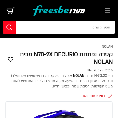
NOLAN
קסדה נפתחת N70-2X DECURIO מבית
NOLAN
מק"ט:
N702032S
ה -
N-70.2X
מבית
NOLAN
איטליה היא קסדה דו שימושית (אדוונצ'ר)
וורסטילית מגוון במיוחד המציעה מענה מושלם לרוכב המחפש להנות
משני העולמות, רכיבת שטח וכביש יחדיו.
כתיבת חוות דעת