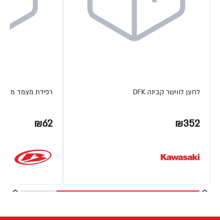
לחצן לווישר קבינה DFK
רפידת מצמד מתכת ETA
₪62
₪352