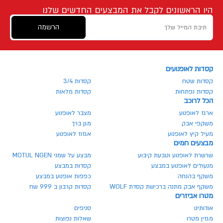
היו הראשונים לקבל את המבצעים החדשים שלנו
הרשמה
קסדות לאופנועים
קסדות שטח
קסדות 3/4
קסדות נפתחות
קסדות מלאות
הכל לרוכב
ארגז לאופנוע
מצבר לאופנוע
משקפי אבק
מגן ברך
מעיל קיץ לאופנוע
אגזוז לאופנוע
מבצעים חמים
שרשרת לאופנוע וטבעת קיבוע
מבצע על שמני MOTUL NGEN
מנעולים לאופנוע במבצע
קסדות במבצע
משקף בהנחה
כפפות אופנוע במבצע
משקף אבק מתנה ברכישת קסדת WOLF
קסדות קרבון ב 999 שח
מטרו אביזרים
אודותינו
סניפים
מגזין מטרו
שאלות נפוצות