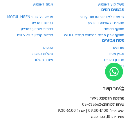
מעיל קיץ לאופנוע
אגזוז לאופנוע
מבצעים חמים
שרשרת לאופנוע וטבעת קיבוע
מבצע על שמני MOTUL NGEN
מנעולים לאופנוע במבצע
קסדות במבצע
משקף בהנחה
כפפות אופנוע במבצע
משקף אבק מתנה ברכישת קסדת WOLF
קסדות קרבון ב 999 שח
מטרו אביזרים
אודותינו
סניפים
מגזין מטרו
שאלות נפוצות
מחירון חלפים
איתור משלוח
ביטול הזמנה
צור קשר
מחלקת חלפים:
9930*
שירות לקוחות:
03-6335624
ימים א'-ד', 09:30-17:00 | יום ה' 9:30-16:00
עתיר ידע 18, כפר סבא