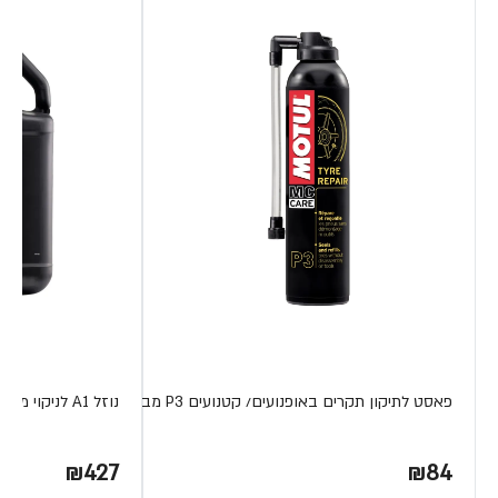
פאסט לתיקון תקרים באופנועים/ קטנועים P3 מבית MOTUL
נוזל A1 לניקוי מסנני אויר 5 ליטר מבית MOTUL S.A
₪427
₪84