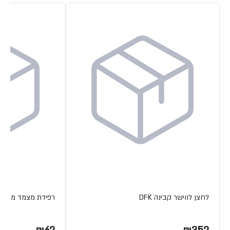
לחצן לווישר קבינה DFK
רפידת מצמד מתכת ETA