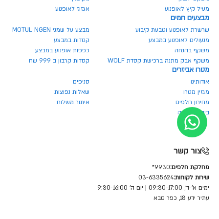
מעיל קיץ לאופנוע
אגזוז לאופנוע
מבצעים חמים
שרשרת לאופנוע וטבעת קיבוע
מבצע על שמני MOTUL NGEN
מנעולים לאופנוע במבצע
קסדות במבצע
משקף בהנחה
כפפות אופנוע במבצע
משקף אבק מתנה ברכישת קסדת WOLF
קסדות קרבון ב 999 שח
מטרו אביזרים
אודותינו
סניפים
מגזין מטרו
שאלות נפוצות
מחירון חלפים
איתור משלוח
ביטול הזמנה
צור קשר
מחלקת חלפים:
9930*
שירות לקוחות:
03-6335624
ימים א'-ד', 09:30-17:00 | יום ה' 9:30-16:00
עתיר ידע 18, כפר סבא