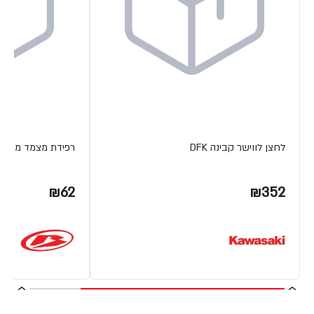
לחצן לווישר קבינה DFK
רפידת מצמד מתכת ETA
₪62
₪352