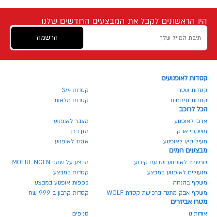
היו הראשונים לקבל את המבצעים החדשים שלנו
הרשמה
קסדות לאופנועים
קסדות שטח
קסדות 3/4
קסדות נפתחות
קסדות מלאות
הכל לרוכב
ארגז לאופנוע
מצבר לאופנוע
משקפי אבק
מגן ברך
מעיל קיץ לאופנוע
אגזוז לאופנוע
מבצעים חמים
שרשרת לאופנוע וטבעת קיבוע
מבצע על שמני MOTUL NGEN
מנעולים לאופנוע במבצע
קסדות במבצע
משקף בהנחה
כפפות אופנוע במבצע
משקף אבק מתנה ברכישת קסדת WOLF
קסדות קרבון ב 999 שח
מטרו אביזרים
אודותינו
סניפים