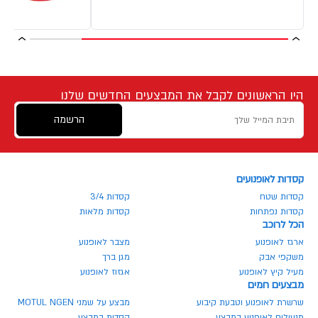
היו הראשונים לקבל את המבצעים החדשים שלנו
הרשמה
קסדות לאופנועים
קסדות שטח
קסדות 3/4
קסדות נפתחות
קסדות מלאות
הכל לרוכב
ארגז לאופנוע
מצבר לאופנוע
משקפי אבק
מגן ברך
מעיל קיץ לאופנוע
אגזוז לאופנוע
מבצעים חמים
שרשרת לאופנוע וטבעת קיבוע
מבצע על שמני MOTUL NGEN
מנעולים לאופנוע במבצע
קסדות במבצע