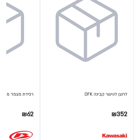
לחצן לווישר קבינה DFK
רפידת מצמד מתכת ETA
₪62
₪352