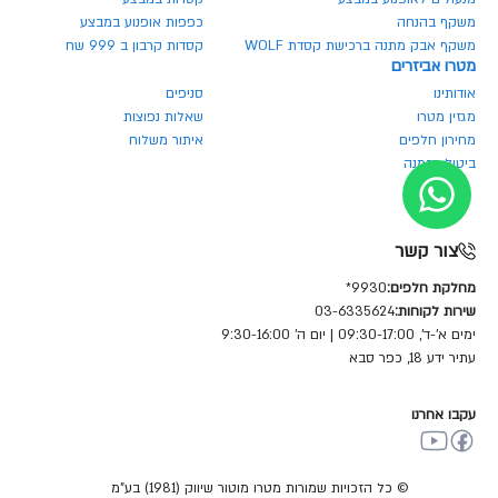
משקף בהנחה
כפפות אופנוע במבצע
משקף אבק מתנה ברכישת קסדת WOLF
קסדות קרבון ב 999 שח
מטרו אביזרים
אודותינו
סניפים
מגזין מטרו
שאלות נפוצות
מחירון חלפים
איתור משלוח
ביטול הזמנה
צור קשר
מחלקת חלפים:
9930*
שירות לקוחות:
03-6335624
ימים א'-ד', 09:30-17:00 | יום ה' 9:30-16:00
עתיר ידע 18, כפר סבא
עקבו אחרנו
© כל הזכויות שמורות מטרו מוטור שיווק (1981) בע"מ