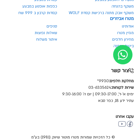
משקף בהנחה
כפפות אופנוע במבצע
משקף אבק מתנה ברכישת קסדת WOLF
קסדות קרבון ב 999 שח
מטרו אביזרים
אודותינו
סניפים
מגזין מטרו
שאלות נפוצות
מחירון חלפים
איתור משלוח
ביטול הזמנה
צור קשר
מחלקת חלפים:
9930*
שירות לקוחות:
03-6335624
ימים א'-ד', 09:30-17:00 | יום ה' 9:30-16:00
עתיר ידע 18, כפר סבא
עקבו אחרנו
© כל הזכויות שמורות מטרו מוטור שיווק (1981) בע"מ