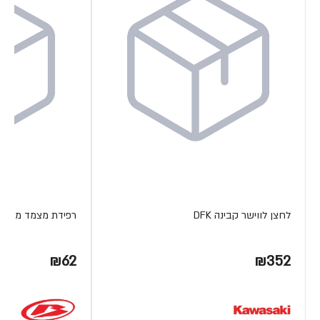
לחצן לווישר קבינה DFK
רפידת מצמד מתכת ETA
₪62
₪352