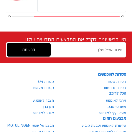
היו הראשונים לקבל את המבצעים החדשים שלנו
הרשמה
קסדות לאופנועים
קסדות שטח
קסדות 3/4
קסדות נפתחות
קסדות מלאות
הכל לרוכב
ארגז לאופנוע
מצבר לאופנוע
משקפי אבק
מגן ברך
מעיל קיץ לאופנוע
אגזוז לאופנוע
מבצעים חמים
שרשרת לאופנוע וטבעת קיבוע
מבצע על שמני MOTUL NGEN
מנעולים לאופנוע במבצע
קסדות במבצע